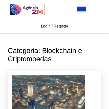
Skip
to
Open
content
Button
Skip
to
Login
Login / Register
content
/
Register
Categoria:
Blockchain e
Criptomoedas