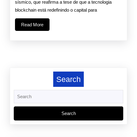
sísmico, que reafirma a tese de que a tecnologia
Legado
blockchain está redefinindo o capital para
Silencioso
Read
Read More
dos
More
Ativos
Tokenizados
Search
Search
for: