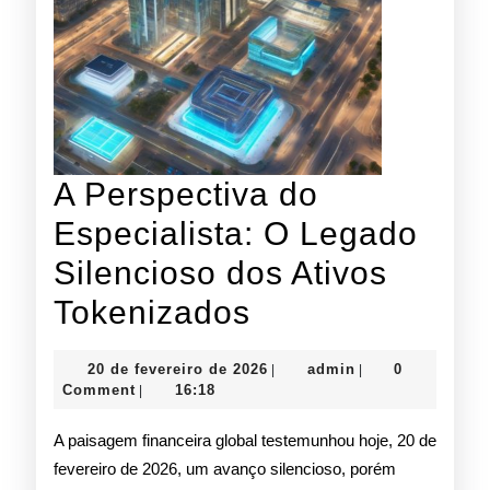
A Perspectiva do
Especialista: O Legado
Silencioso dos Ativos
A
Tokenizados
Perspectiva
20
admin
20 de fevereiro de 2026
admin
0
|
|
do
de
Comment
16:18
|
fevereiro
Especialista:
de
A paisagem financeira global testemunhou hoje, 20 de
2026
O
fevereiro de 2026, um avanço silencioso, porém