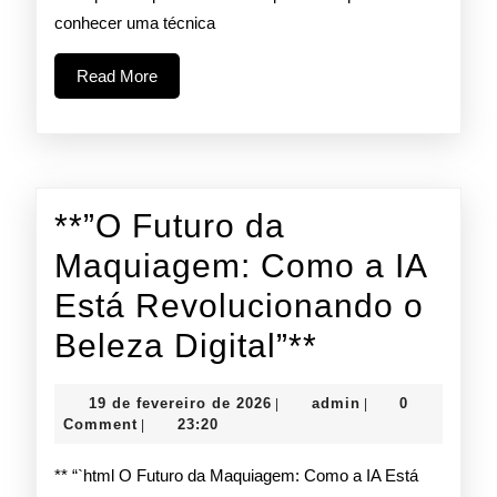
Uma
conhecer uma técnica
Pele
Read
Read More
Impecável
More
e
Natural!
**”O Futuro da
Maquiagem: Como a IA
Está Revolucionando o
**”O
Beleza Digital”**
Futuro
19
admin
19 de fevereiro de 2026
admin
0
|
|
da
de
Comment
23:20
|
fevereiro
Maquiagem
de
** “`html O Futuro da Maquiagem: Como a IA Está
2026