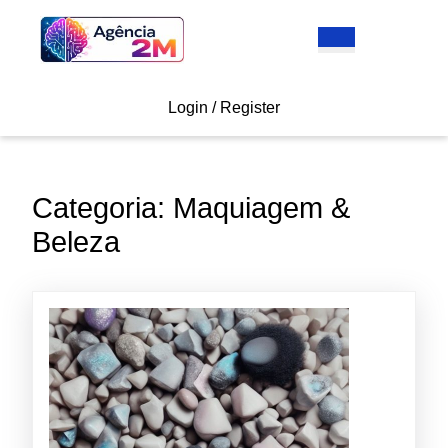
Skip
to
Open
content
Button
Skip
to
Login
Login / Register
content
/
Register
Categoria:
Maquiagem &
Beleza