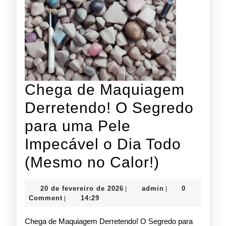
Chega de Maquiagem
Derretendo! O Segredo
para uma Pele
Impecável o Dia Todo
Chega
(Mesmo no Calor!)
de
20
admin
20 de fevereiro de 2026
admin
0
|
|
Maquiag
de
Comment
14:29
|
fevereiro
Derreten
de
Chega de Maquiagem Derretendo! O Segredo para