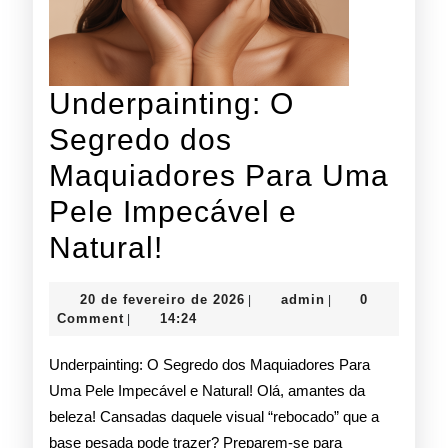
Underpainting: O
Segredo dos
Maquiadores Para Uma
Pele Impecável e
Underpainting:
Natural!
O
20
admin
20 de fevereiro de 2026
admin
0
|
|
Segredo
de
Comment
14:24
|
fevereiro
dos
de
Underpainting: O Segredo dos Maquiadores Para
2026
Maquiadores
Uma Pele Impecável e Natural! Olá, amantes da
beleza! Cansadas daquele visual “rebocado” que a
Para
base pesada pode trazer? Preparem-se para