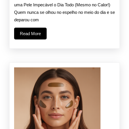
2026
O
uma Pele Impecável o Dia Todo (Mesmo no Calor!)
Quem nunca se olhou no espelho no meio do dia e se
Segredo
deparou com
para
Read
Read More
uma
More
Pele
Impecáve
o
Dia
Todo
(Mesmo
no
Calor!)