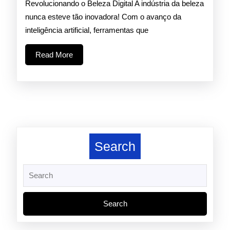
Como
Revolucionando o Beleza Digital A indústria da beleza
nunca esteve tão inovadora! Com o avanço da
a
inteligência artificial, ferramentas que
IA
Read
Read More
Está
More
Revolucio
o
Beleza
Digital”**
Search
Search
for: