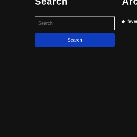
Search
Ar
Search
feve
for: