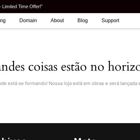
 Limited Time Offer!"
ing
Domain
About
Blog
Support
ndes coisas estão no horiz
nde está se formando! Nossa loja está em obras e será lançada 