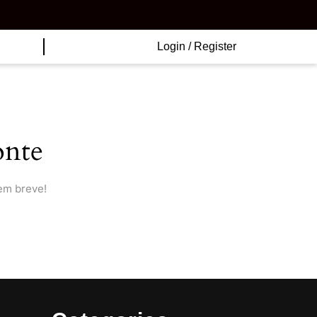
Login
Login / Register
/
Register
onte
em breve!