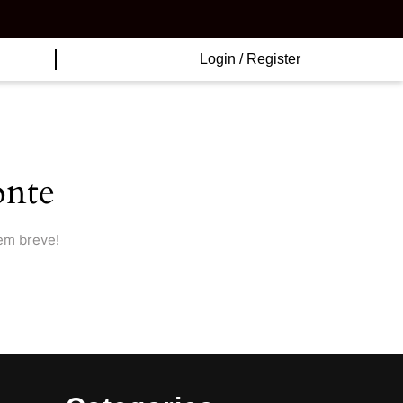
Login
Login / Register
/
Register
onte
em breve!