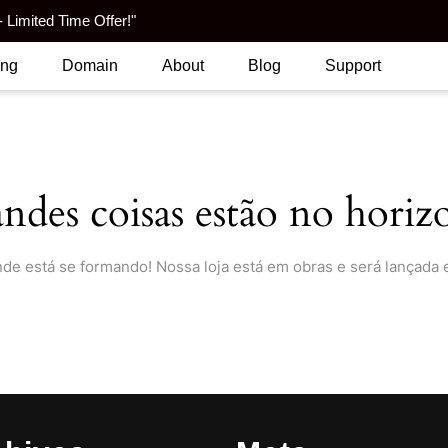
 Limited Time Offer!"
ing
Domain
About
Blog
Support
ndes coisas estão no horiz
nde está se formando! Nossa loja está em obras e será lançada 