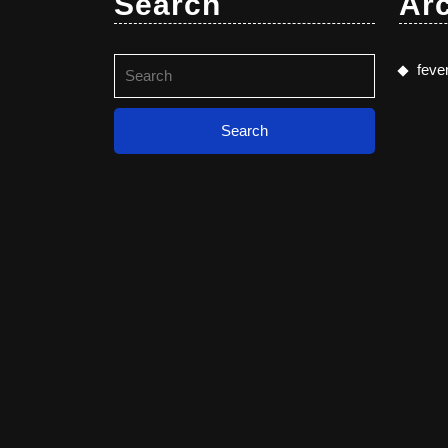
Search
Ar
Search
feve
for: