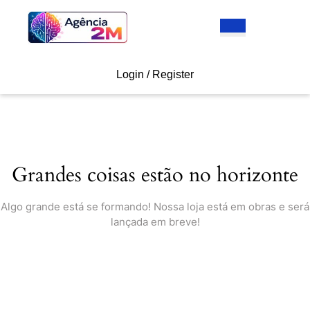
Skip
to
Open
content
Button
Skip
to
Login
Login / Register
content
/
Register
Grandes coisas estão no horizonte
Algo grande está se formando! Nossa loja está em obras e será
lançada em breve!