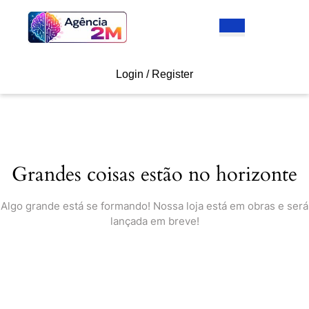
Skip
to
Open
content
Button
Skip
to
Login
Login / Register
content
/
Register
Grandes coisas estão no horizonte
Algo grande está se formando! Nossa loja está em obras e será
lançada em breve!