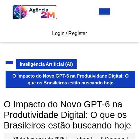
Skip
to
Open
content
Button
Skip
to
Login
Login / Register
content
/
Register
Inteligência Artificial (AI)
O Impacto do Novo GPT-6 na Produtividade Digital: O
que os Brasileiros estão buscando hoje
O Impacto do Novo GPT-6 na
Produtividade Digital: O que os
Brasileiros estão buscando hoje
20
admin
20 de fevereiro de 2026
admin
0 Comment
|
|
|