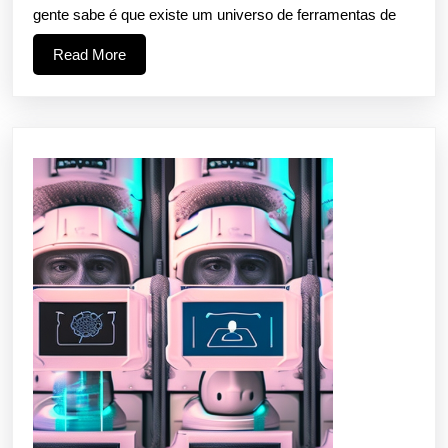
gente sabe é que existe um universo de ferramentas de
de
IA
Read
Read More
More
Que
Vão
Te
Dar
Superpoderes
Digitais
(e
Ninguém
Usa)