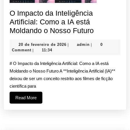
O Impacto da Inteligência
Artificial: Como a IA está
O
Moldando o Nosso Futuro
Impacto
20
admin
20 de fevereiro de 2026
admin
0
|
|
da
de
Comment
11:34
|
Inteligênci
fevereiro
de
# O Impacto da Inteligência Artificial: Como a IA está
Artificial:
2026
Moldando o Nosso Futuro A **Inteligência Artificial (IA)**
Como
deixou de ser um conceito restrito aos filmes de ficção
a
científica para
IA
Read
Read More
está
More
Moldando
o
Nosso