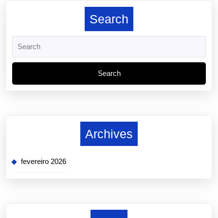
Futuro
Search
Search
for:
Archives
fevereiro 2026