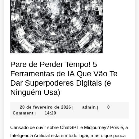
Sabi
Que
Exist
Pare de Perder Tempo! 5
Ferramentas de IA Que Vão Te
Dar Superpoderes Digitais (e
Pare
Ninguém Usa)
de
20
admin
20 de fevereiro de 2026
admin
0
|
|
Perder
de
Comment
14:20
|
Tempo!
fevereiro
de
Cansado de ouvir sobre ChatGPT e Midjourney? Pois é, a
5
2026
Inteligência Artificial está em todo lugar, mas o que pouca
Ferramentas