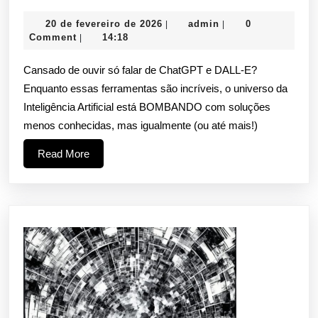
o
20
admin
20 de fevereiro de 2026
admin
0
|
|
Chat
de
Comment
14:18
|
5
fevereiro
de
Cansado de ouvir só falar de ChatGPT e DALL-E?
Ferr
2026
Enquanto essas ferramentas são incríveis, o universo da
de
Inteligência Artificial está BOMBANDO com soluções
IA
menos conhecidas, mas igualmente (ou até mais!)
GRA
Read
Read More
Que
More
Vão
Turbi
Sua
Vida
e
Você
NEM