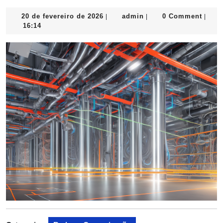
20
admin
20 de fevereiro de 2026
admin
0 Comment
|
|
|
de
16:14
fevereiro
de
2026