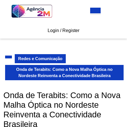
Skip
to
Open
content
Button
Skip
to
Login
Login / Register
content
/
Register
Redes e Comunicação
Onda de Terabits: Como a Nova Malha Óptica no
Nordeste Reinventa a Conectividade Brasileira
Onda de Terabits: Como a Nova
Malha Óptica no Nordeste
Reinventa a Conectividade
Brasileira