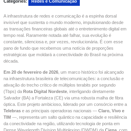
Categories:
Redes e Comunicação
A infraestrutura de redes e comunicação é a espinha dorsal
invisível que sustenta o mundo moderno, impulsionando desde
as transações financeiras globais até o entretenimento digital em
tempo real. Raramente notada até falhar, sua evolução é
constante, silenciosa e, por vezes, revolucionária. É com esse
pano de fundo que recebemos uma notícia de proporções
estratégicas que moldará a conectividade do Brasil na próxima
década.
Em 20 de fevereiro de 2026
, um marco histórico foi alcançado
na infraestrutura brasileira de telecomunicações: a conclusão e
ativação do trecho crítico de múltiplos terabits por segundo
(Tbps) da
Rota Digital Nordeste
, interligando diretamente
Salvador (BA) a Fortaleza (CE) via uma robusta malha de fibra
óptica. Este projeto ambicioso, liderado por um consórcio entre a
Telebras
e as principais operadoras nacionais —
Claro, Vivo e
TIM
—, representa um salto quântico na capacidade e resiliência
da conectividade na região, utilizando tecnologia de ponta em
Dense Wavelength Division Multiplexing (DWDM) da
Ciena
, com