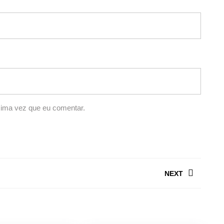
xima vez que eu comentar.
NEXT
Next
post: