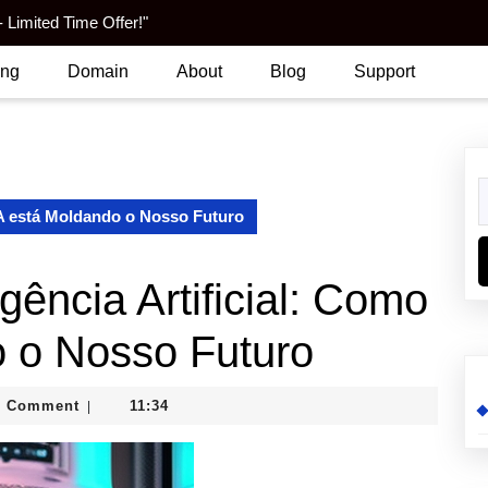
 Limited Time Offer!"
ing
Domain
About
Blog
Support
S
f
 IA está Moldando o Nosso Futuro
gência Artificial: Como
o o Nosso Futuro
0 Comment
11:34
|