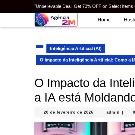
Skip
"Unbelievable Deal: Get 70% OFF on Select Items -
to
content
Home
Host
Skip
to
content
Inteligência Artificial (AI)
O Impacto da Inteligência Artificial: Como a
O Impacto da Inteli
a IA está Moldand
20
admin
20 de fevereiro de 2026
admin
|
|
de
fevereiro
de
2026