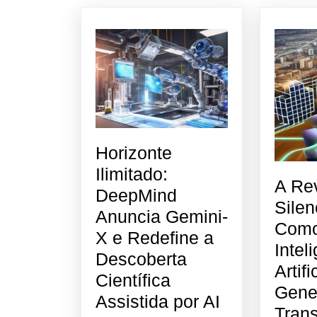
Horizonte
Ilimitado:
A Re
DeepMind
Silen
Anuncia Gemini-
Como
X e Redefine a
Intel
Descoberta
Artifi
Científica
Gener
Horizonte
Assistida por AI
Tran