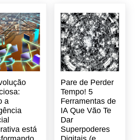
volução
Pare de Perder
ciosa:
Tempo! 5
 a
Ferramentas de
igência
IA Que Vão Te
cial
Dar
ativa está
Superpoderes
sformando
Digitais (e