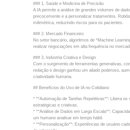
### 1. Saúde e Medicina de Precisão
A IA permite a análise de grandes volumes de dados
precocemente e a personalizar tratamentos. Robôs 
milimétrica, reduzindo riscos para os pacientes.
### 2. Mercado Financeiro
No setor bancário, algoritmos de *Machine Learnin
realizar negociações em alta frequência no mercad
### 3. Indústria Criativa e Design
Com o surgimento de ferramentas generativas, co
redação e design ganhou um aliado poderoso, aumen
criatividade humana.
## Benefícios do Uso de IA no Cotidiano
* **Automação de Tarefas Repetitivas**: Libera o
estratégicas e criativas.
* **Análise de Dados em Larga Escala**: Capacid
um humano analisar em tempo hábil.
* **Personalização**: Experiências de usuário c